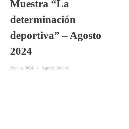
Muestra “La
determinación
deportiva” – Agosto
2024
29 julio, 2024
Agenda Cultural
Vení a la apertura de la muestra del concurso de
fotografía de la Alianza “La determinación deportiva”,
este jueves 1° a las 19h. Será también la ocasión de
entregar los premios a los ganadores.
👉 Está muestra se lleva a cabo en el marco de la
organización de los Juegos Olímpicos y Paralímpicos de