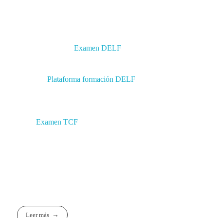
de formación ABC DELF
.
Diplomas de francés en la Alianza
Para pasar el DELF, podés ver más información sobre
los sesiones acá:
Examen DELF
Para preparar el DELF con la
plataforma de formación
DELF
:
Plataforma formación DELF
Para pasar el
TCF (Test de Connaissance du
Français)
, podés ver más información sobre los sesiones
acá:
Examen TCF
Más información: pedagogie@afrosario.org.ar
Leer más