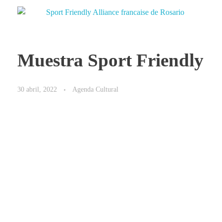
Muestra Sport Friendly
30 abril, 2022
Agenda Cultural
¡Tuvimos el honor de recibir la exposición “
Sport
Friendly: la cancha de la diversidad
” en abril 2022 en
la Alianza Francesa de Rosario en Argentina!
Sobre la muestra:
🙌 “
Sport Friendly: la cancha de la diversidad
” está
pensado como punto de partida para marcar un horizonte
de compromiso social ante el problema de la
discriminación y la violencia en el deporte ⚽