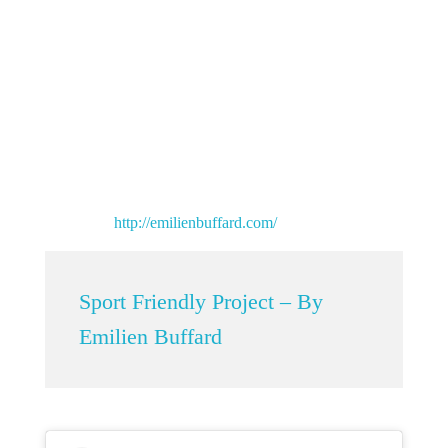
territoire et de ceux qui l’habitent. Son premier projet, «
Les orphelins du Poopó : récits d’un lac disparu »
(Bolivie), a fait l’objet de plusieurs expositions en
France et en Argentine, et d’un livre publié en 2019 par
la maison d’édition argentine Listocalisto. Sa nouvelle
production photographique «
Sport Friendly : le
terrain de la diversité
» vise à mettre en lumière le
sport inclusif en Argentine.
Site Web :
http://emilienbuffard.com/
Sport Friendly Project – By
Emilien Buffard