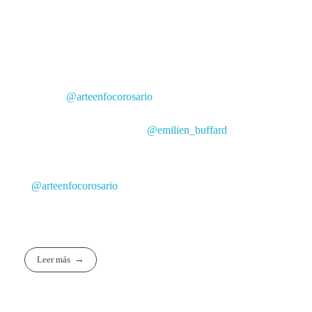
Francia.
🏆Premios:
– 🥇: U$100 pagados en pesos, según el tipo de cambio
oficial del BNA
– 🥈: Un taller básico de fotografía en la
escuela
@arteenfocorosario
– 🥉: Un álbum, Sport Friendly: ¡La cancha de la
diversidad! Realizado por
@emilien_buffard
¡Te esperamos!
@arteenfocorosario
Leer más