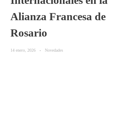
Internacionales en la
Alianza Francesa de
Rosario
14 enero, 2026
Novedades
Tipo de examen en la
Alianza.
En Rosario, la única institución habilitada para otorgar
los diplomas DELF y TCF es la Alianza Francesa de
Rosario.
Te ayudamos a
preparar el DELF con la plataforma